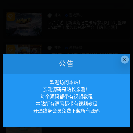
辣条
游戏源码
回合手游【新蛮荒记之破碎黎明2】2月整理
Linux手工服务端+GM后台【站长亲测】
辣条
游戏源码
三网H5游戏【真龙天子H5】2022整理Win
×
半手工服务端【站长亲测】
公告
辣条
游戏源码
欢迎访问本站！
回合卡牌手游【斗罗大陆-楼高端】2月整理L
亲测源码是站长亲测！
inux手工服务端+运营后台+GM授权后台
每个源码都带有视频教程
本站所有源码都带有视频教程
开通终身会员免费下载所有源码
辣条
游戏源码
大话回合手游【纵歌长安】2月整理Win半手
工服务端+运营后台