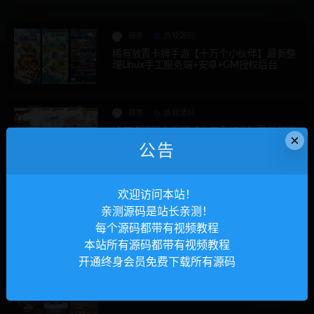
辣条
游戏源码
稀有放置卡牌手游【十万个小伙伴】最新整
理Linux手工服务端+安卓+GM授权后台
辣条
游戏源码
稀有卡牌回合手游【山海奇幻录】最新整理
×
Linux手工服务端+安卓+CDK授权后台
公告
辣条
游戏源码
欢迎访问本站！
大话回合手游【精品西游之星阵精修版】最
亲测源码是站长亲测！
新整理Win半手工服务端+安卓苹果双端+JA
每个源码都带有视频教程
VA后台
本站所有源码都带有视频教程
开通终身会员免费下载所有源码
辣条
游戏源码
冒险卡牌手游【航海王伟大航路四王版】最
新整理Linux手工服务端+安卓+GM后台