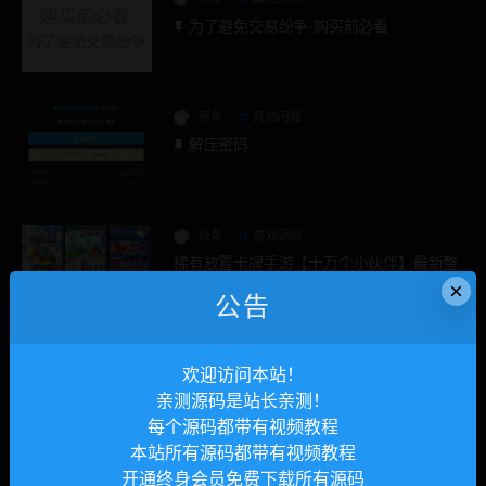
为了避免交易纷争-购买前必看
辣条
其他问题
解压密码
辣条
游戏源码
稀有放置卡牌手游【十万个小伙伴】最新整
理Linux手工服务端+安卓+GM授权后台
×
公告
辣条
游戏源码
欢迎访问本站！
稀有卡牌回合手游【山海奇幻录】最新整理
亲测源码是站长亲测！
Linux手工服务端+安卓+CDK授权后台
每个源码都带有视频教程
本站所有源码都带有视频教程
辣条
游戏源码
开通终身会员免费下载所有源码