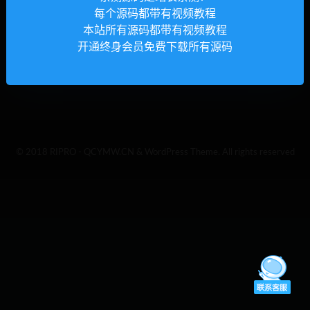
每个源码都带有视频教程
本站所有源码都带有视频教程
蜥蜴团队-手游源码
开通终身会员免费下载所有源码
© 2018 RIPRO - QCYMW.CN & WordPress Theme. All rights reserved