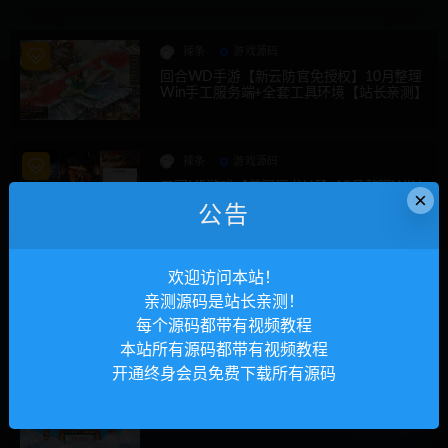
辣条
游戏源码
回合WD手游【新云防官免授权】10月整理
Win手工服务端+全套工具环境【站长亲测】
辣条
游戏源码
三网H5游戏【养鲲屠龙H5】10月整理WIN
×
手工服务端+GM授权后台【站长亲测】
公告
辣条
其他源码
欢迎访问本站！
非接口域名防红防白短链接生成QQ微信防
亲测源码是站长亲测！
红链接生成源码【站长亲测】
每个源码都带有视频教程
本站所有源码都带有视频教程
开通终身会员免费下载所有源码
辣条
游戏源码
Q版回合怀旧手游【天书奇谈】2021整理Lin
ux手工端+安卓客户端【站长亲测】