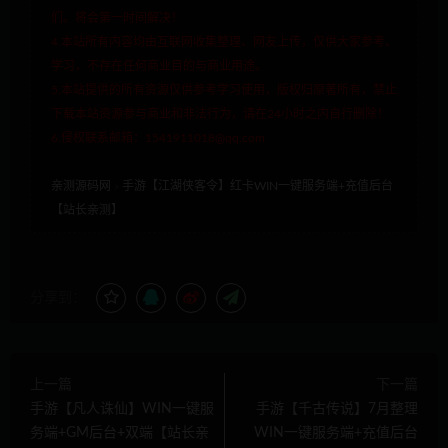
们。将会第一时间解决！
4.本站所有内容均由互联网收集整理、网友上传，仅供大家参考、
学习，不存在任何商业目的与商业用途。
5.本站提供的所有资源仅供参考学习使用，版权归原著所有，禁止
下载本站资源参与商业和非法行为，请在24小时之内自行删除！
6.侵权联系邮箱：1541911018@qq.com
亲测源码网
»
手游【江湖侠客令】红卡WIN一键服务端+充值后台
【站长亲测】
分享到：
上一篇
下一篇
手游【凡人诛仙】WIN一键服
手游【千古传说】7月整理
务端+GM后台+双端【站长亲
WIN一键服务端+充值后台