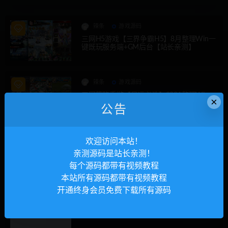
辣条
游戏源码
三网H5游戏【三界争霸H5】8月整理Win一
键既玩服务端+GM后台【站长亲测】
辣条
游戏源码
三国策略手游【虽远必诛】2021整理Win一
×
键即玩服务端+运营后台+安卓苹果双端【站
公告
长亲测】
辣条
游戏源码
欢迎访问本站！
三国策略手游【大战三国志】2021整理Win
亲测源码是站长亲测！
一键即玩服务端+GM后台【站长亲测】
每个源码都带有视频教程
本站所有源码都带有视频教程
开通终身会员免费下载所有源码
辣条
其他问题
为了避免交易纷争-购买前必看