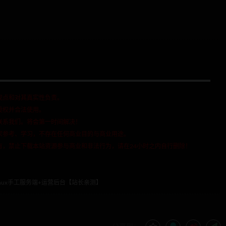
观点和对其真实性负责。
授权并合法使用。
联系我们。将会第一时间解决！
家参考、学习，不存在任何商业目的与商业用途。
有，禁止下载本站资源参与商业和非法行为，请在24小时之内自行删除！
nux手工服务端+运营后台【站长亲测】