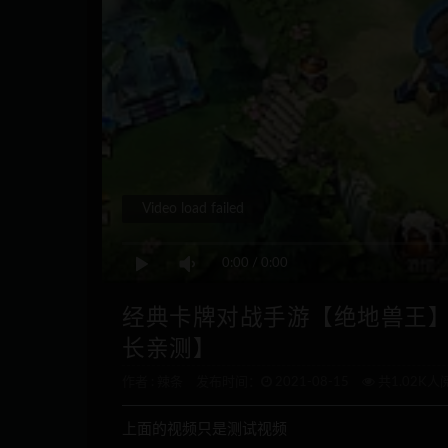
Video load failed
0:00
/
0:00
经典卡牌对战手游【绝地兽王】2
长亲测】
作者 :
辣条
发布时间：
2021-08-15
共1.02K人
上面的视频只是测试视频