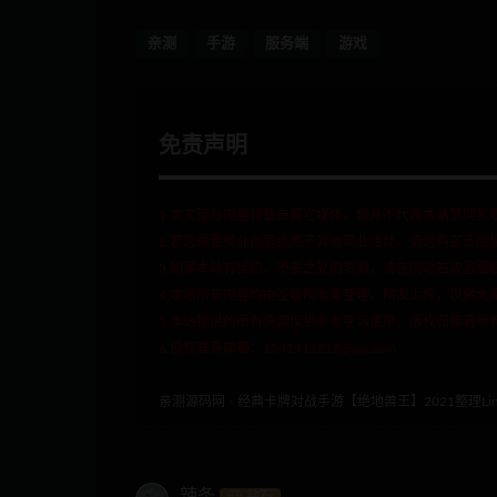
亲测
手游
服务端
游戏
免责声明
1.本文部分内容转载自其它媒体，但并不代表本站赞同其
2.若您需要商业运营或用于其他商业活动，请您购买正版
3.如果本站有侵犯、不妥之处的资源，请在网站右边客服
4.本站所有内容均由互联网收集整理、网友上传，仅供大
5.本站提供的所有资源仅供参考学习使用，版权归原著所
6.侵权联系邮箱：1541911018@qq.com
亲测源码网
»
经典卡牌对战手游【绝地兽王】2021整理Li
辣条