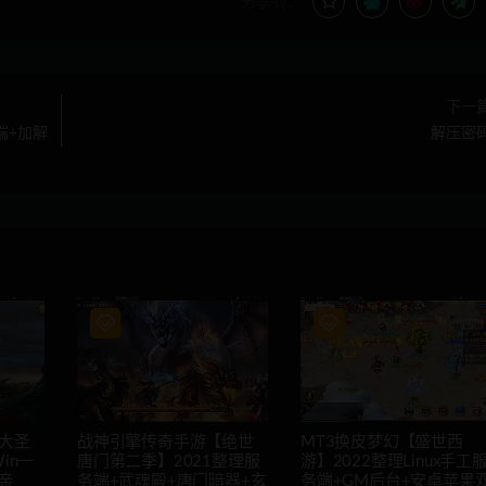
分享到：
下一
端+加解
解压密
大圣
战神引擎传奇手游【绝世
MT3换皮梦幻【盛世西
in一
唐门第二季】2021整理服
游】2022整理Linux手工
亲
务端+武魂殿+唐门暗器+玄
务端+GM后台+安卓苹果