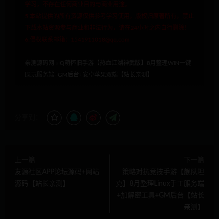
学习，不存在任何商业目的与商业用途。
5.本站提供的所有资源仅供参考学习使用，版权归原著所有，禁止
下载本站资源参与商业和非法行为，请在24小时之内自行删除！
6.侵权联系邮箱：1541911018@qq.com
亲测源码网
»
Q萌怀旧手游【热血江湖神武版】8月整理WIN一键
既玩服务端+GM后台+安卓苹果双端【站长亲测】
分享到：
上一篇
下一篇
友源社区APP论坛源码+网站
策略对抗竞技手游【舰队坦
源码【站长亲测】
克】8月整理Linux手工服务端
+加解密工具+GM后台【站长
亲测】