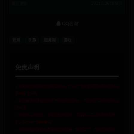
最近更新
2021年08月08日
QQ咨询
亲测
手游
服务端
游戏
免责声明
1.本文部分内容转载自其它媒体，但并不代表本站赞同其观点和对
其真实性负责。
2.若您需要商业运营或用于其他商业活动，请您购买正版授权并合
法使用。
3.如果本站有侵犯、不妥之处的资源，请在网站右边客服联系我
们。将会第一时间解决！
4.本站所有内容均由互联网收集整理、网友上传，仅供大家参考、