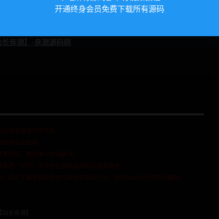
开通终身会员免费下载所有源码
观点和对其真实性负责。
授权并合法使用。
联系我们。将会第一时间解决！
家参考、学习，不存在任何商业目的与商业用途。
有，禁止下载本站资源参与商业和非法行为，请在24小时之内自行删除！
【站长亲测】