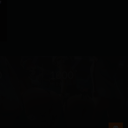
在
线
0
1000
客
服
新(个)
资源大小(GB)
直
接
说
出
您