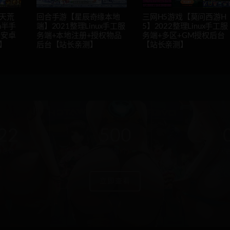
天荒
回合手游【星辰奇缘本地
三网H5游戏【莫问西游H
n半手
端】2021整理Linux手工服
5】2022整理Linux手工服
+安卓
务端+本地注册+授权物品
务端+多区+GM授权后台
】
后台【站长亲测】
【站长亲测】
22
500
户总数
资源数(个)
近7天更
立即查看