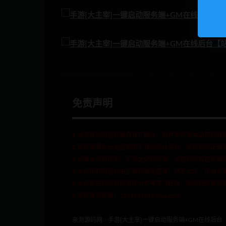
免责声明
1.本文部分内容转载自其它媒体，但并不代表本站赞同其
2.若您需要商业运营或用于其他商业活动，请您购买正版
3.如果本站有侵犯、不妥之处的资源，请在网站右边客服
4.本站所有内容均由互联网收集整理、网友上传，仅供大
5.本站提供的所有资源仅供参考学习使用，版权归原著所
6.侵权联系邮箱：1541911018@qq.com
亲测源码网
»
手游[大主宰]一键启动服务端+GM在线后台