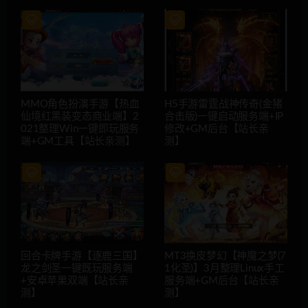
MMO角色扮演手游【热血
H5手游雷霆战神传奇(金猪
仙境红黑装变态商业端】2
合击版)一键启动服务端+IP
021整理Win一键即玩服务
修改+GM后台【站长亲
端+GM工具【站长亲测】
测】
回合卡牌手游【逐鹿三国】
MT3换皮梦幻【神魔之梦(7
龙之剑圣一键既玩服务端
1化圣)】3月整理Linux手工
+安卓苹果双端【站长亲
服务端+GM后台【站长亲
测】
测】