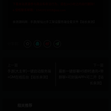
下载本站资源参与商业和非法行为，请在24小时之内自行删除！
6.侵权联系邮箱：1541911018@qq.com
亲测源码网
»
手游[斩仙2]手工架设服务端全套文件【站长亲测】
分享到：
上一篇
下一篇
手游[大主宰]一键启动服务端
最新一键部署H5即时通讯+带
+GM在线后台【站长亲测】
群聊+可封装APP+可二开【站
长亲测】
相关推荐