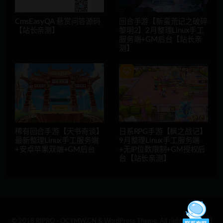
CmsEasyQA 悬赏问答源码
回合手游【新蛮荒记之破碎
【站长亲测】
黎明2】2月整理Linux手工
服务端+GM后台【站长亲
测】
稀有回合手游【天书奇谈】
日系RPG手游【枫之战记】
最新整理Linux手工服务端
9月整理Linux手工服务端
+安卓苹果双端+GM后台
+无IP位数限制+GM授权后
台【站长亲测】
© 2018 RIPRO - QCYMW.CN & WordPress Theme. All rights reserved