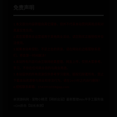
免责声明
1.本文部分内容转载自其它媒体，但并不代表本站赞同其观点和对
其真实性负责。
2.若您需要商业运营或用于其他商业活动，请您购买正版授权并合
法使用。
3.如果本站有侵犯、不妥之处的资源，请在网站右边客服联系我
们。将会第一时间解决！
4.本站所有内容均由互联网收集整理、网友上传，仅供大家参考、
学习，不存在任何商业目的与商业用途。
5.本站提供的所有资源仅供参考学习使用，版权归原著所有，禁止
下载本站资源参与商业和非法行为，请在24小时之内自行删除！
6.侵权联系邮箱：1541911018@qq.com
亲测源码网
»
宠物小精灵【萌妖出没】最新整理Win半手工服务端
+GM后台【站长亲测】