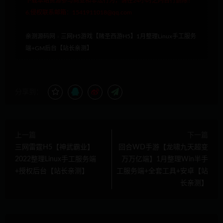
下载本站资源参与商业和非法行为，请在24小时之内自行删除！
6.侵权联系邮箱：1541911018@qq.com
亲测源码网
»
三网H5游戏【赌圣西游H5】1月整理Linux手工服务
端+GM后台【站长亲测】
分享到：
上一篇
下一篇
三网雷霆H5【神武霸业】
回合WD手游【龙啸九天超变
2022整理Linux手工服务端
万万亿端】1月整理Win半手
+授权后台【站长亲测】
工服务端+全套工具+安卓【站
长亲测】