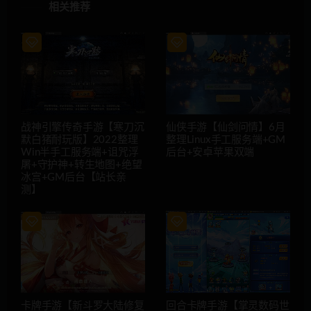
相关推荐
战神引擎传奇手游【寒刀沉
仙侠手游【仙剑问情】6月
默白猪耐玩版】2022整理
整理Linux手工服务端+GM
Win半手工服务端+诅咒浮
后台+安卓苹果双端
屠+守护神+转生地图+绝望
冰宫+GM后台【站长亲
测】
卡牌手游【新斗罗大陆修复
回合卡牌手游【掌灵数码世