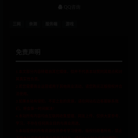
QQ咨询
三网
亲测
服务端
游戏
免责声明
1.本文部分内容转载自其它媒体，但并不代表本站赞同其观点和对
其真实性负责。
2.若您需要商业运营或用于其他商业活动，请您购买正版授权并合
法使用。
3.如果本站有侵犯、不妥之处的资源，请在网站右边客服联系我
们。将会第一时间解决！
4.本站所有内容均由互联网收集整理、网友上传，仅供大家参考、
学习，不存在任何商业目的与商业用途。
5.本站提供的所有资源仅供参考学习使用，版权归原著所有，禁止