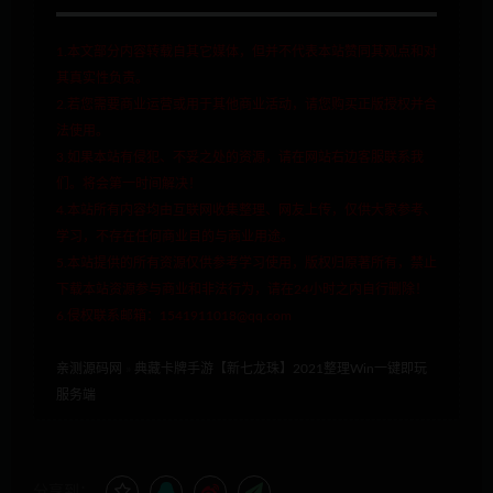
1.本文部分内容转载自其它媒体，但并不代表本站赞同其观点和对
其真实性负责。
2.若您需要商业运营或用于其他商业活动，请您购买正版授权并合
法使用。
3.如果本站有侵犯、不妥之处的资源，请在网站右边客服联系我
们。将会第一时间解决！
4.本站所有内容均由互联网收集整理、网友上传，仅供大家参考、
学习，不存在任何商业目的与商业用途。
5.本站提供的所有资源仅供参考学习使用，版权归原著所有，禁止
下载本站资源参与商业和非法行为，请在24小时之内自行删除！
6.侵权联系邮箱：1541911018@qq.com
亲测源码网
»
典藏卡牌手游【新七龙珠】2021整理Win一键即玩
服务端
分享到：