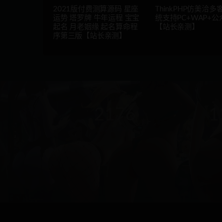
2021版付费测算源码 星座
ThinkPHP仿美洽多
运势 塔罗牌 牛年运程 宝宝
统支持PC+WAP+公
起名 月老姻缘 起名算命程
【站长亲测】
序第三版【站长亲测】
2176
1
本站运营(天)
用