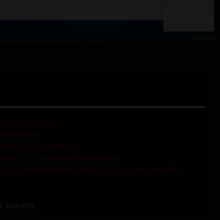
观点和对其真实性负责。
授权并合法使用。
联系我们。将会第一时间解决！
家参考、学习，不存在任何商业目的与商业用途。
有，禁止下载本站资源参与商业和非法行为，请在24小时之内自行删除！
4版【站长亲测】