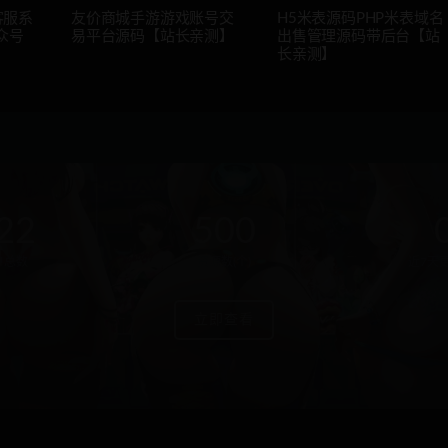
客服系
友价商城手游游戏账号交
H5米表源码PHP米表域名
众号
易平台源码【站长亲测】
出售管理源码带后台【站
长亲测】
22
500
户总数
资源数(个)
近7天更
立即查看