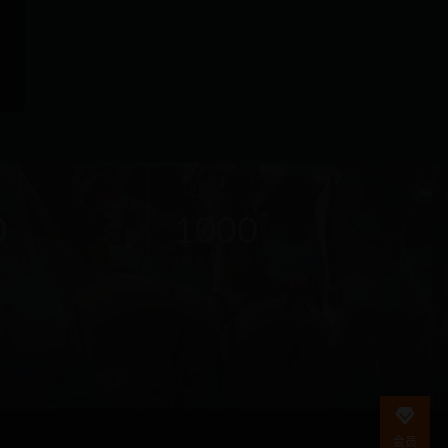
在
线
0
1000
客
服
新(个)
资源大小(GB)
直
接
说
出
您
的
需
会员