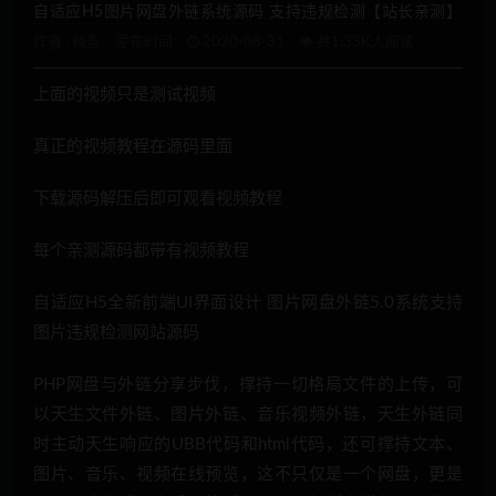
自适应H5图片网盘外链系统源码 支持违规检测【站长亲测】
作者 :
辣条
发布时间：
2020-08-31
共1.33K人阅读
上面的视频只是测试视频
真正的视频教程在源码里面
下载源码解压后即可观看视频教程
每个亲测源码都带有视频教程
自适应H5全新前端UI界面设计 图片网盘外链5.0系统支持
图片违规检测网站源码
PHP网盘与外链分享步伐，撑持一切格局文件的上传，可
以天生文件外链、图片外链、音乐视频外链，天生外链同
时主动天生响应的UBB代码和html代码，还可撑持文本、
图片、音乐、视频在线预览，这不只仅是一个网盘，更是