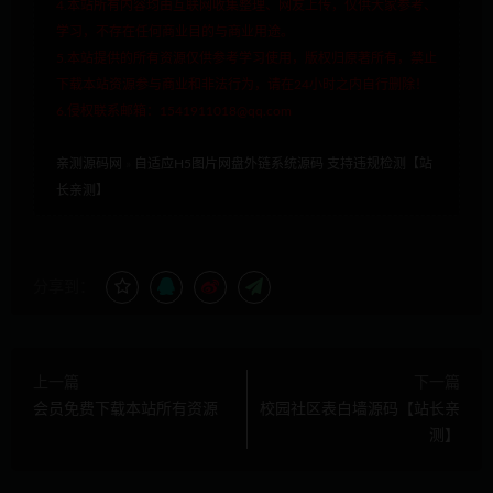
4.本站所有内容均由互联网收集整理、网友上传，仅供大家参考、
学习，不存在任何商业目的与商业用途。
5.本站提供的所有资源仅供参考学习使用，版权归原著所有，禁止
下载本站资源参与商业和非法行为，请在24小时之内自行删除！
6.侵权联系邮箱：1541911018@qq.com
亲测源码网
»
自适应H5图片网盘外链系统源码 支持违规检测【站
长亲测】
分享到：
上一篇
下一篇
会员免费下载本站所有资源
校园社区表白墙源码【站长亲
测】