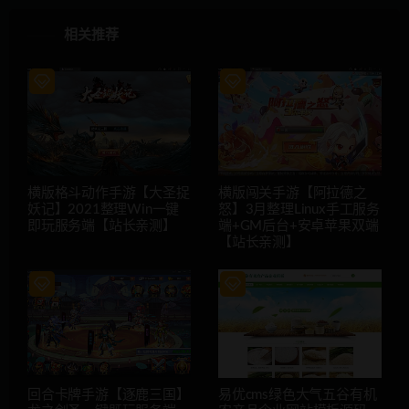
相关推荐
横版格斗动作手游【大圣捉
横版闯关手游【阿拉德之
妖记】2021整理Win一键
怒】3月整理Linux手工服务
即玩服务端【站长亲测】
端+GM后台+安卓苹果双端
【站长亲测】
回合卡牌手游【逐鹿三国】
易优cms绿色大气五谷有机