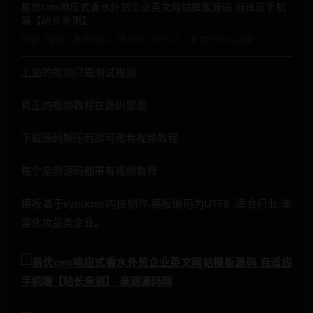
易优cms响应式香水外贸企业英文网站模板源码 自适应手机
端【站长亲测】
作者 :
辣条
发布时间：
2021-01-23
共956人阅读
上面的视频只是测试视频
真正的视频教程在源码里面
下载源码解压后即可观看视频教程
每个亲测源码都带有视频教程
模板基于eyoucms内核制作,模板编码为UTF8 ,适合行业:美
容化妆品类企业。