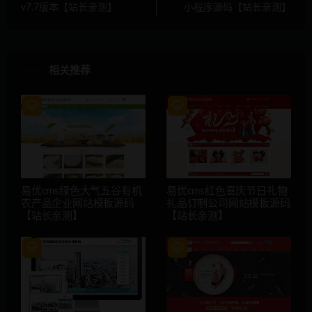
v7.7版本【站长亲测】
小程序源码【站长亲测】
相关推荐
易优cms绿色大气五谷有机
易优cms红色喜庆节日礼物
农产品企业网站模板源码
礼品订制公司网站模板源码
【站长亲测】
【站长亲测】