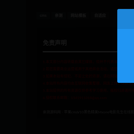
cms
亲测
网站模板
自适应
免责声明
1.本文部分内容转载自其它媒体，但并不代表本站赞同其
2.若您需要商业运营或用于其他商业活动，请您购买正版
3.如果本站有侵犯、不妥之处的资源，请在网站右边客服
4.本站所有内容均由互联网收集整理、网友上传，仅供大
5.本站提供的所有资源仅供参考学习使用，版权归原著所
6.侵权联系邮箱：1541911018@qq.com
亲测源码网
»
苹果cmsV10黑色精美Mxone电影先生在