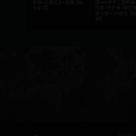
务端+运营后台+双端【站
理Win半手工服务端
长亲测】
浮屠+守护神+转生地
望冰宫+GM后台【
测】
2178
1
本站运营(天)
用
本站导航