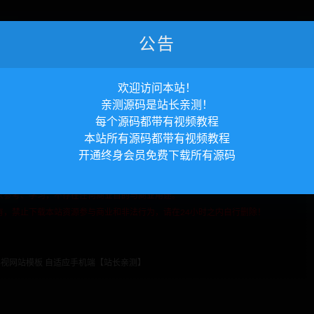
公告
欢迎访问本站！
亲测源码是站长亲测！
每个源码都带有视频教程
本站所有源码都带有视频教程
观点和对其真实性负责。
开通终身会员免费下载所有源码
授权并合法使用。
联系我们。将会第一时间解决！
家参考、学习，不存在任何商业目的与商业用途。
有，禁止下载本站资源参与商业和非法行为，请在24小时之内自行删除！
线影视网站模板 自适应手机端【站长亲测】