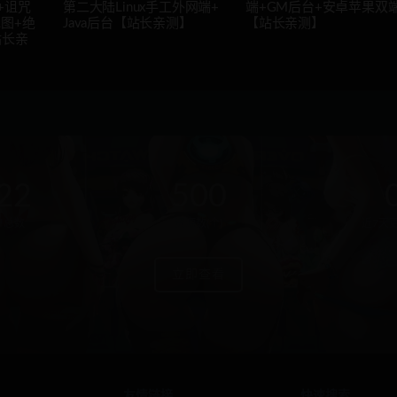
+诅咒
第二大陆Linux手工外网端+
端+GM后台+安卓苹果双
图+绝
Java后台【站长亲测】
【站长亲测】
站长亲
22
500
户总数
资源数(个)
近7天更
立即查看
友情链接
快速搜索