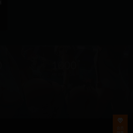
端
在
线
0
1000
客
服
新(个)
资源大小(GB)
直
接
说
出
您
的
需
会员