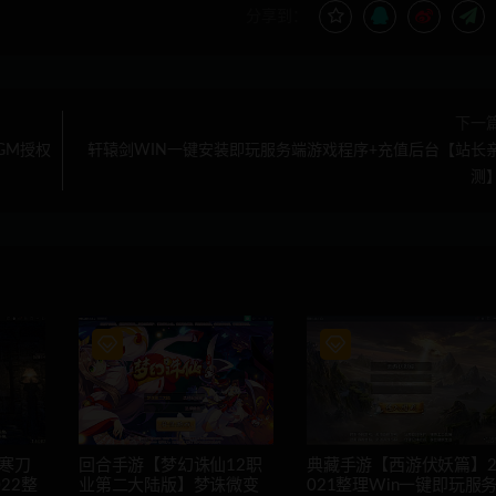
分享到：
下一
GM授权
轩辕剑WIN一键安装即玩服务端游戏程序+充值后台【站长
测
寒刀
回合手游【梦幻诛仙12职
典藏手游【西游伏妖篇】
22整
业第二大陆版】梦诛微变
021整理Win一键即玩服