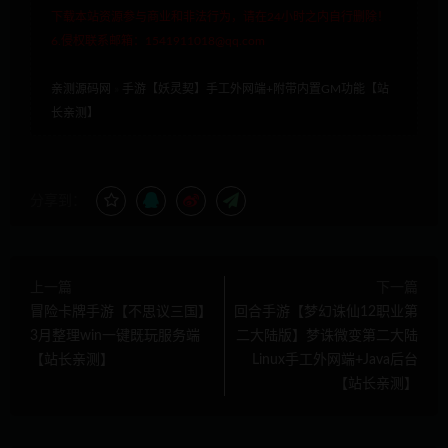
下载本站资源参与商业和非法行为，请在24小时之内自行删除！
6.侵权联系邮箱：1541911018@qq.com
亲测源码网
»
手游【妖灵契】手工外网端+附带内置GM功能【站
长亲测】
分享到：
上一篇
下一篇
冒险卡牌手游【不思议三国】
回合手游【梦幻诛仙12职业第
3月整理win一键既玩服务端
二大陆版】梦诛微变第二大陆
【站长亲测】
Linux手工外网端+Java后台
【站长亲测】