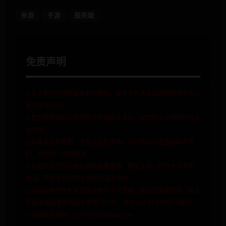
亲测
手游
服务端
免责声明
1.本文部分内容转载自其它媒体，但并不代表本站赞同其观点和对
其真实性负责。
2.若您需要商业运营或用于其他商业活动，请您购买正版授权并合
法使用。
3.如果本站有侵犯、不妥之处的资源，请在网站右边客服联系我
们。将会第一时间解决！
4.本站所有内容均由互联网收集整理、网友上传，仅供大家参考、
学习，不存在任何商业目的与商业用途。
5.本站提供的所有资源仅供参考学习使用，版权归原著所有，禁止
下载本站资源参与商业和非法行为，请在24小时之内自行删除！
6.侵权联系邮箱：1541911018@qq.com