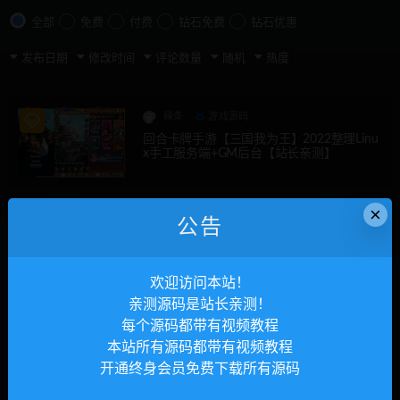
全部
免费
付费
钻石免费
钻石优惠
发布日期
修改时间
评论数量
随机
热度
辣条
游戏源码
回合卡牌手游【三国我为王】2022整理Linu
x手工服务端+GM后台【站长亲测】
×
辣条
游戏源码
公告
横版格斗手游【死神觉醒】6月整理Linux手
工服务端+GM后台【站长亲测】
欢迎访问本站！
亲测源码是站长亲测！
辣条
游戏源码
每个源码都带有视频教程
卡牌回合手游【精灵超世代】6月整理Linux
本站所有源码都带有视频教程
手工服务端+GM后台【站长亲测】
开通终身会员免费下载所有源码