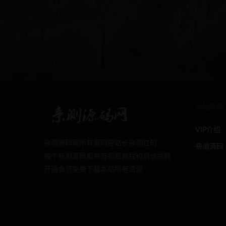
本站运营(天)
用
本站导航
VIP介绍
亲测源码网所有源码是站长亲测过的
亲测源码
每个亲测源码都带有视频教程和测试视频
开通会员免费下载本站所有资源