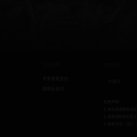
户总数
资源数(个)
近7天更
立即查看
友情链接
快速搜索
平安夜易支付
游戏云支付
免责声明：
1. 本站资源皆来自
2. 如有侵权或不
3. 联系方式：QQ：32