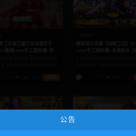
码
游戏源码
游【大话江湖万众冰雪孩子
横版格斗手游【剑魂之刃】20
21整理Linux手工服务端+安卓
Linux手工服务端+充值后台
端【站长亲测】
测】
频只是测试视频 真正的视频教程
上面的视频只是测试视频 真正的
面 下载源码解压后即可观看视频
在源码里面 下载源码解压后即可
.
教程 每...
5年前
1.06K
已测试
5年前
1.09K
免费
免费
公告