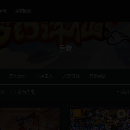
源码
网站模板
手游
其他源码
常用工具
寄售资源
其他问题
免费
钻石优惠
热度