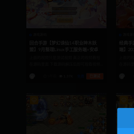
游戏源码
游戏源
回合手游【梦幻诛仙14职业神木妖
经典手
盟】9月整理Linux手工服务端+安卓苹
端】20
果双端【站长亲测】
苹果双
上面的视频只是测试视频 真正的视频教程
上面的视
在源码里面 下载源码解压后即可观看视频
在源码里
教程 每...
教程 每..
5年前
1.37K
已测试
免费