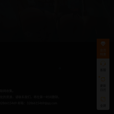
服
新(个)
资源大小(GB)
直
接
说
出
您
的
需
会员
特惠
求！
切
记！
带
客服
上
资
源
更新
连
日历
接
互联网收集。
与
妥之处的资源，请联系我们，将在第一时间删除。
问
86615469 邮箱：3286615469@qq.com
题！
全屏