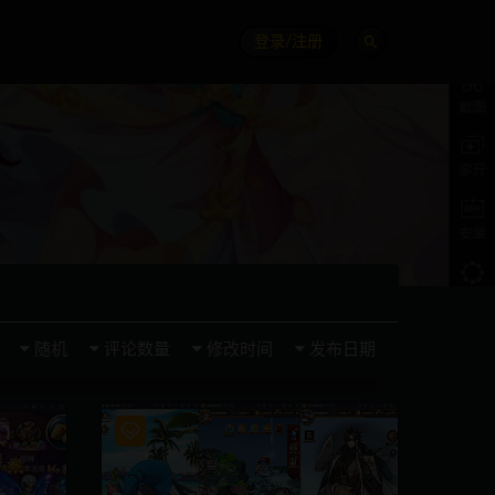
登录/注册
随机
评论数量
修改时间
发布日期