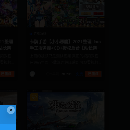
游戏源码
21整理
卡牌手游【小小恶魔】2021整理Linux
【站长亲
手工服务端+CDK授权后台【站长亲
测】
视频教程
上面的视频只是测试视频 真正的视频教程
观看视频
在源码里面 下载源码解压后即可观看视频
教程 每...
已测试
5年前
901
已测试
免费
×