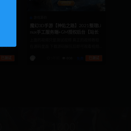
游戏源码
021整
魔幻3D手游【神佑之路】2021整理Li
后台【站
nux手工服务端+GM授权后台【站长
亲测】
视频教程
上面的视频只是测试视频 真正的视频教程
观看视频
在源码里面 下载源码解压后即可观看视频
教程 每...
已测试
5年前
808
已测试
免费
在
线
0
1000
客