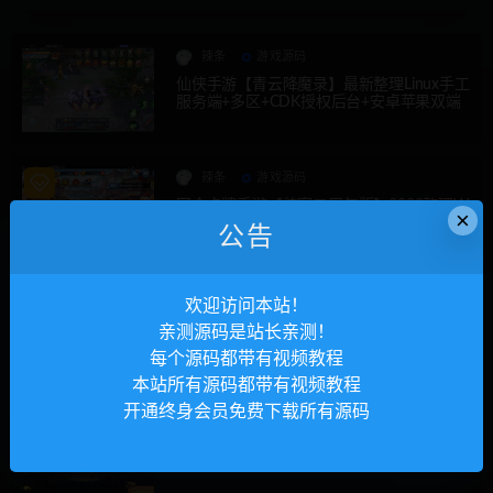
辣条
游戏源码
仙侠手游【青云降魔录】最新整理Linux手工
服务端+多区+CDK授权后台+安卓苹果双端
辣条
游戏源码
回合卡牌手游【侠客五周年版】2022整理W
×
in半手工服务端+运营后台+安卓苹果双端
公告
辣条
游戏源码
欢迎访问本站！
宝可梦回合手游【口袋觉醒】8月整理Linux
亲测源码是站长亲测！
手工服务端+GM后台【站长亲测】
每个源码都带有视频教程
本站所有源码都带有视频教程
开通终身会员免费下载所有源码
辣条
游戏源码
幽冥传奇手游【捞金传奇】2022整理Win半
手工服务端+GM后台+运营后台【站长亲
测】