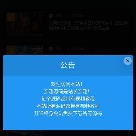
辣条
游戏源码
三网H5游戏【悟空雷霆H5跨服端】2022整
理Linux手工服务端+GM授权后台
辣条
游戏源码
三网修仙H5【画仙传说】5月整理Win半手
×
工服务端+运营后台【站长亲测】
公告
辣条
游戏源码
欢迎访问本站！
三网H5游戏【星空雷霆H5】5月整理Linux
亲测源码是站长亲测！
手工服务端+GM授权后台【站长亲测】
每个源码都带有视频教程
本站所有源码都带有视频教程
开通终身会员免费下载所有源码
辣条
游戏源码
三网H5游戏【莫问西游H5】2022整理Linux
手工服务端+多区+GM授权后台【站长亲
测】