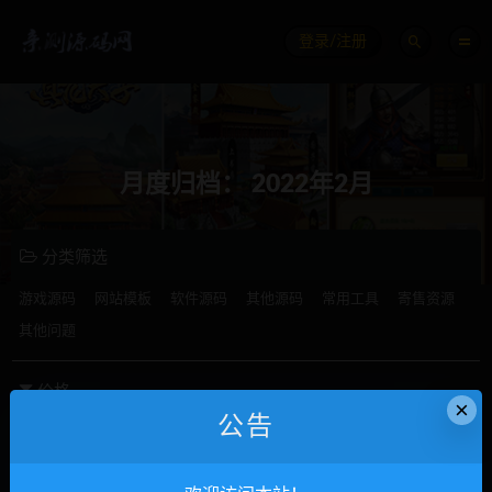
登录/注册
月度归档：
2022年2月
分类筛选
游戏源码
网站模板
软件源码
其他源码
常用工具
寄售资源
其他问题
价格
×
公告
全部
免费
付费
钻石免费
钻石优惠
发布日期
修改时间
评论数量
随机
热度