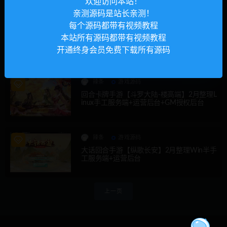
欢迎访问本站！
亲测源码是站长亲测！
每个源码都带有视频教程
辣条
游戏源码
本站所有源码都带有视频教程
三网H5游戏【真龙天子H5】2022整理Win
半手工服务端【站长亲测】
开通终身会员免费下载所有源码
辣条
游戏源码
回合卡牌手游【斗罗大陆-楼高端】2月整理L
inux手工服务端+运营后台+GM授权后台
辣条
游戏源码
大话回合手游【纵歌长安】2月整理Win半手
工服务端+运营后台
文
上一页
章
导