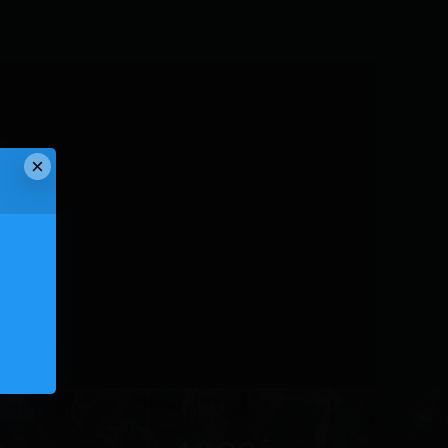
×
在
线