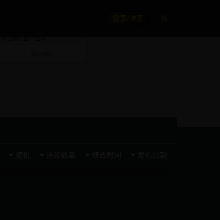
登录/注册
随机
评论数量
修改时间
发布日期