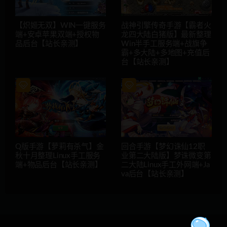
【炽姬无双】WIN一键服务
战神引擎传奇手游【霸者火
端+安卓苹果双端+授权物
龙四大陆白猪版】最新整理
品后台【站长亲测】
Win半手工服务端+战旗争
霸+多大陆+多地图+充值后
台【站长亲测】
Q版手游【萝莉有杀气】金
回合手游【梦幻诛仙12职
秋十月整理Linux手工服务
业第二大陆版】梦诛微变第
端+物品后台【站长亲测】
二大陆Linux手工外网端+Ja
va后台【站长亲测】