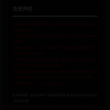
免责声明
1.本文部分内容转载自其它媒体，但并不代表本站赞同其观点和对
其真实性负责。
2.若您需要商业运营或用于其他商业活动，请您购买正版授权并合
法使用。
3.如果本站有侵犯、不妥之处的资源，请在网站右边客服联系我
们。将会第一时间解决！
4.本站所有内容均由互联网收集整理、网友上传，仅供大家参考、
学习，不存在任何商业目的与商业用途。
5.本站提供的所有资源仅供参考学习使用，版权归原著所有，禁止
下载本站资源参与商业和非法行为，请在24小时之内自行删除！
6.侵权联系邮箱：1541911018@qq.com
亲测源码网
»
逆水决双端一键启动服务端+锻造系统+GM在线后台
【站长亲测】