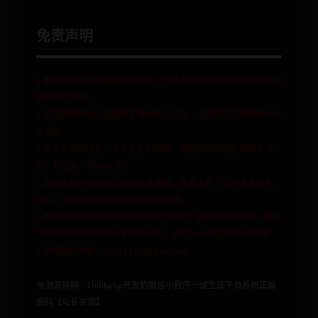
免责声明
1.本文部分内容转载自其它媒体，但并不代表本站赞同其观点和对
其真实性负责。
2.若您需要商业运营或用于其他商业活动，请您购买正版授权并合
法使用。
3.如果本站有侵犯、不妥之处的资源，请在网站右边客服联系我
们。将会第一时间解决！
4.本站所有内容均由互联网收集整理、网友上传，仅供大家参考、
学习，不存在任何商业目的与商业用途。
5.本站提供的所有资源仅供参考学习使用，版权归原著所有，禁止
下载本站资源参与商业和非法行为，请在24小时之内自行删除！
6.侵权联系邮箱：1541911018@qq.com
亲测源码网
»
Thinkphp开发的微信小程序一键生成平台系统正版
源码【站长亲测】