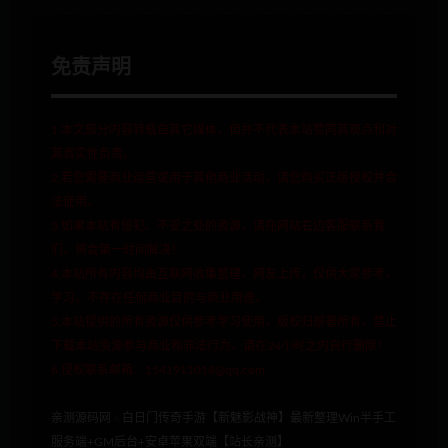
免责声明
1.本文部分内容转载自其它媒体，但并不代表本站赞同其观点和对
其真实性负责。
2.若您需要商业运营或用于其他商业活动，请您购买正版授权并合
法使用。
3.如果本站有侵犯、不妥之处的资源，请在网站右边客服联系我
们。将会第一时间解决！
4.本站所有内容均由互联网收集整理、网友上传，仅供大家参考、
学习，不存在任何商业目的与商业用途。
5.本站提供的所有资源仅供参考学习使用，版权归原著所有，禁止
下载本站资源参与商业和非法行为，请在24小时之内自行删除！
6.侵权联系邮箱：1541911018@qq.com
亲测源码网
»
白日门传奇手游【新魅影战神】最新整理Win半手工
服务端+GM后台+安卓苹果双端【站长亲测】