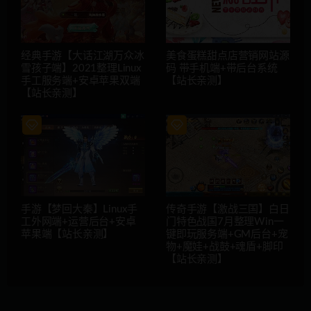
经典手游【大话江湖万众冰
美食蛋糕甜点店营销网站源
雪孩子端】2021整理Linux
码 带手机端+带后台系统
手工服务端+安卓苹果双端
【站长亲测】
【站长亲测】
手游【梦回大秦】Linux手
传奇手游【激战三国】白日
工外网端+运营后台+安卓
门特色战国7月整理Win一
苹果端【站长亲测】
键即玩服务端+GM后台+宠
物+魔娃+战鼓+魂盾+脚印
【站长亲测】