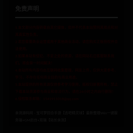
免责声明
1.本文部分内容转载自其它媒体，但并不代表本站赞同其观点和对
其真实性负责。
2.若您需要商业运营或用于其他商业活动，请您购买正版授权并合
法使用。
3.如果本站有侵犯、不妥之处的资源，请在网站右边客服联系我
们。将会第一时间解决！
4.本站所有内容均由互联网收集整理、网友上传，仅供大家参考、
学习，不存在任何商业目的与商业用途。
5.本站提供的所有资源仅供参考学习使用，版权归原著所有，禁止
下载本站资源参与商业和非法行为，请在24小时之内自行删除！
6.侵权联系邮箱：1541911018@qq.com
亲测源码网
»
宝可梦回合手游【去吧精灵球】最新整理Win一键服
务端+GM后台+双端【站长亲测】