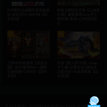
PHP匿名在线聊天室系统源
稀有卡牌回合手游【山海奇
码 自适应PC+WAP端【站
幻录】最新整理Linux手工
长亲测】
服务端+安卓+CDK授权后
台
三网H5传奇游戏【百战沙
手游【新斗罗大陆】Linux
城】2021整理Win一键即
手工端+运营后台+授权多
玩服务端+GM后台【站长
功能后台+安卓苹果端【站
亲测】
长亲测】
© 2018 RIPRO - QCYMW.CN & WordPress Theme. All rights reserved