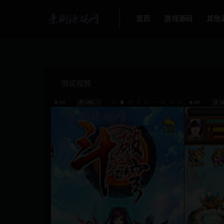
首页
游戏源码
其他
测试视频