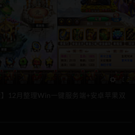
】12月整理Win一键服务端+安卓苹果双