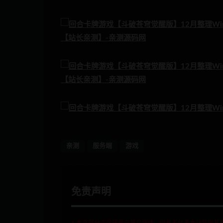
亲测
服务端
游戏
免责声明