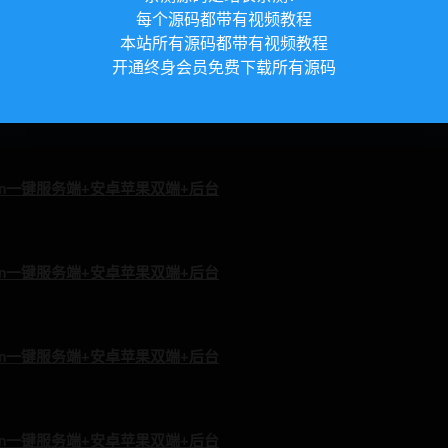
每个源码都带有视频教程
本站所有源码都带有视频教程
开通终身会员免费下载所有源码