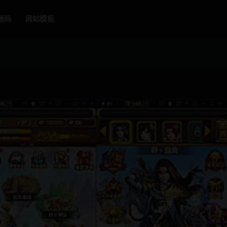
源码
网站模板