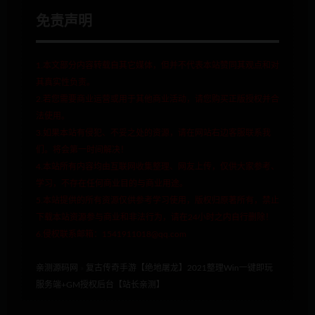
免责声明
1.本文部分内容转载自其它媒体，但并不代表本站赞同其观点和对
其真实性负责。
2.若您需要商业运营或用于其他商业活动，请您购买正版授权并合
法使用。
3.如果本站有侵犯、不妥之处的资源，请在网站右边客服联系我
们。将会第一时间解决！
4.本站所有内容均由互联网收集整理、网友上传，仅供大家参考、
学习，不存在任何商业目的与商业用途。
5.本站提供的所有资源仅供参考学习使用，版权归原著所有，禁止
下载本站资源参与商业和非法行为，请在24小时之内自行删除！
6.侵权联系邮箱：1541911018@qq.com
亲测源码网
»
复古传奇手游【绝地屠龙】2021整理Win一键即玩
服务端+GM授权后台【站长亲测】