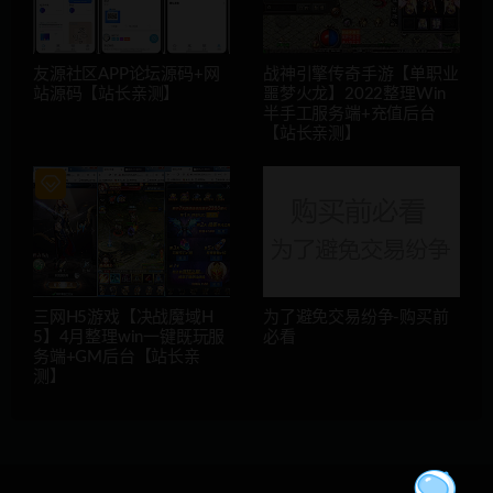
友源社区APP论坛源码+网
战神引擎传奇手游【单职业
站源码【站长亲测】
噩梦火龙】2022整理Win
半手工服务端+充值后台
【站长亲测】
三网H5游戏【决战魔域H
为了避免交易纷争-购买前
5】4月整理win一键既玩服
必看
务端+GM后台【站长亲
测】