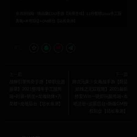
亲测源码网
»
精品魔幻3D手游【天使圣域】11月整理Linux手工服
务端+本地验证+GM后台【站长亲测】
分享到：
上一篇
下一篇
战神引擎传奇手游【单职业逍
跨次元美少女海战手游【蔚蓝
遥录】2021整理半手工服务
航线之无双舰姬】2021最新
端+时装+转生+龙魂绕体+万
修复Win一键即玩服务端+本
花楼+充值后台【站长亲测】
地注册+运营后台+新版GM授
权后台【站长亲测】