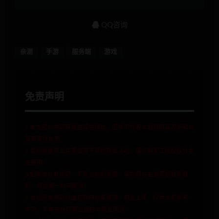
QQ咨询
亲测
手游
服务端
游戏
免责声明
1.本文部分内容转载自其它媒体，但并不代表本站赞同其观点和对
其真实性负责。
2.若您需要商业运营或用于其他商业活动，请您购买正版授权并合
法使用。
3.如果本站有侵犯、不妥之处的资源，请在网站右边客服联系我
们。将会第一时间解决！
4.本站所有内容均由互联网收集整理、网友上传，仅供大家参考、
学习，不存在任何商业目的与商业用途。