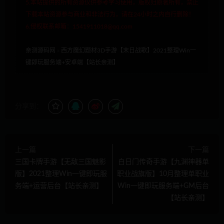
5.本站提供的所有资源仅供参考学习使用，版权归原著所有，禁止
下载本站资源参与商业和非法行为，请在24小时之内自行删除！
6.侵权联系邮箱：1541911018@qq.com
亲测源码网
»
西方魔幻题材3D手游【末日战歌】2021整理Win一
键即玩服务端+安卓端【站长亲测】
分享到：
上一篇
下一篇
三国卡牌手游【无敌三国魅影
白日门传奇手游【九渊神器单
版】2021整理Win一键即玩服
职业战旗版】10月整理单职业
务端+运营后台【站长亲测】
Win一键即玩服务端+GM后台
【站长亲测】