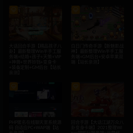
大话回合手游【精品孩子八
白日门传奇手游【新魅影战
卦】最新整理Win半手工服
神】最新整理Win半手工服
务端+结婚+孩子+天策+VIP
务端+GM后台+安卓苹果双
+神兽+世界铃铛+变身卡
端【站长亲测】
+装备定制+GM后台【站长
亲测】
PHP匿名在线聊天室系统源
回合手游【大话江湖万众八
码 自适应PC+WAP端【站
卦变身卡端】2021整理Wi