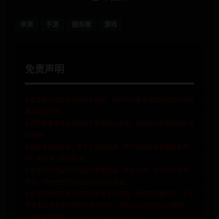
亲测
手游
服务端
游戏
免责声明
1.本文部分内容转载自其它媒体，但并不代表本站赞同其观点和对
其真实性负责。
2.若您需要商业运营或用于其他商业活动，请您购买正版授权并合
法使用。
3.如果本站有侵犯、不妥之处的资源，请在网站右边客服联系我
们。将会第一时间解决！
4.本站所有内容均由互联网收集整理、网友上传，仅供大家参考、
学习，不存在任何商业目的与商业用途。
5.本站提供的所有资源仅供参考学习使用，版权归原著所有，禁止
下载本站资源参与商业和非法行为，请在24小时之内自行删除！
6.侵权联系邮箱：1541911018@qq.com