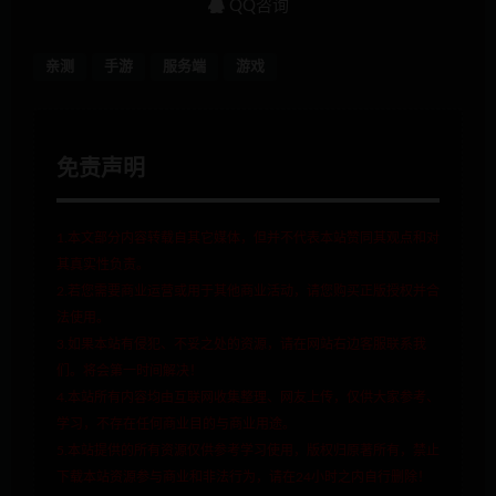
QQ咨询
亲测
手游
服务端
游戏
免责声明
1.本文部分内容转载自其它媒体，但并不代表本站赞同其观点和对
其真实性负责。
2.若您需要商业运营或用于其他商业活动，请您购买正版授权并合
法使用。
3.如果本站有侵犯、不妥之处的资源，请在网站右边客服联系我
们。将会第一时间解决！
4.本站所有内容均由互联网收集整理、网友上传，仅供大家参考、
学习，不存在任何商业目的与商业用途。
5.本站提供的所有资源仅供参考学习使用，版权归原著所有，禁止
下载本站资源参与商业和非法行为，请在24小时之内自行删除！