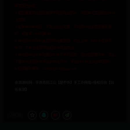
其真实性负责。
2.若您需要商业运营或用于其他商业活动，请您购买正版授权并合
法使用。
3.如果本站有侵犯、不妥之处的资源，请在网站右边客服联系我
们。将会第一时间解决！
4.本站所有内容均由互联网收集整理、网友上传，仅供大家参考、
学习，不存在任何商业目的与商业用途。
5.本站提供的所有资源仅供参考学习使用，版权归原著所有，禁止
下载本站资源参与商业和非法行为，请在24小时之内自行删除！
6.侵权联系邮箱：1541911018@qq.com
亲测源码网
»
手游秀丽江山【楚乔传】手工外网端+授权后台【站
长亲测】
分享到：