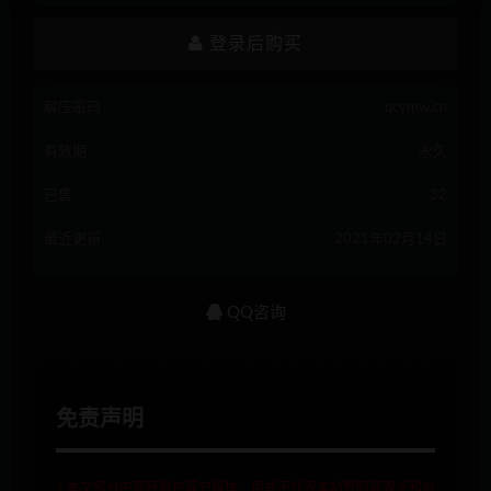
登录后购买
解压密码
qcymw.cn
有效期
永久
已售
32
最近更新
2021年02月14日
QQ咨询
免责声明
1.本文部分内容转载自其它媒体，但并不代表本站赞同其观点和对