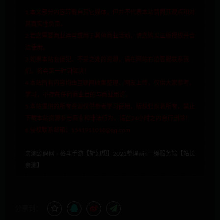
1.本文部分内容转载自其它媒体，但并不代表本站赞同其观点和对
其真实性负责。
2.若您需要商业运营或用于其他商业活动，请您购买正版授权并合
法使用。
3.如果本站有侵犯、不妥之处的资源，请在网站右边客服联系我
们。将会第一时间解决！
4.本站所有内容均由互联网收集整理、网友上传，仅供大家参考、
学习，不存在任何商业目的与商业用途。
5.本站提供的所有资源仅供参考学习使用，版权归原著所有，禁止
下载本站资源参与商业和非法行为，请在24小时之内自行删除！
6.侵权联系邮箱：1541911018@qq.com
亲测源码网
»
格斗手游【斩幻想】2021整理win一键服务端【站长
亲测】
分享到：