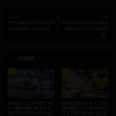
上一篇
下一篇
PHP仿金蝶云ERP进销存V8网
WordPress简约响应式自媒体
络多仓版源码【站长亲测】
博客主题Qui-Pure【站长亲
测】
相关推荐
典藏回合【刀塔英雄2】WI
战神引擎传奇手游【三职业
N一键既玩服务端+安卓苹
潘月精品】2022整理Win
果双端+运营后台【站长亲
半手工靓装服务端+多土城