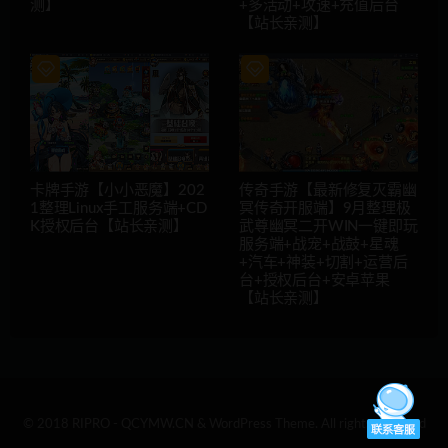
测】
+多活动+攻速+充值后台
【站长亲测】
卡牌手游【小小恶魔】202
传奇手游【最新修复灭霸幽
1整理Linux手工服务端+CD
冥传奇开服端】9月整理极
K授权后台【站长亲测】
武尊幽冥二开WIN一键即玩
服务端+战宠+战鼓+星魂
+汽车+神装+切割+运营后
台+授权后台+安卓苹果
【站长亲测】
© 2018 RIPRO - QCYMW.CN & WordPress Theme. All rights reserved