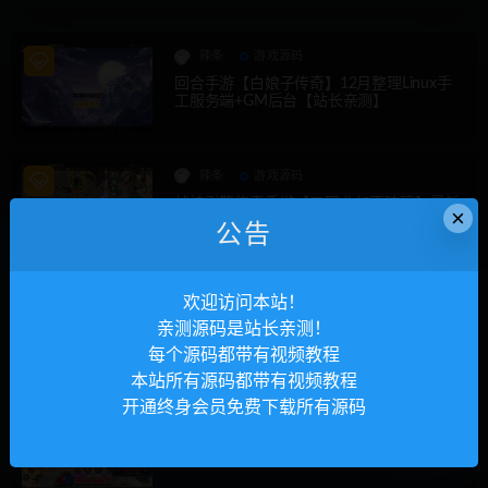
辣条
游戏源码
回合手游【白娘子传奇】12月整理Linux手
工服务端+GM后台【站长亲测】
辣条
游戏源码
战神引擎传奇手游【三职业幻灭琉璃】最新
×
整理半手工服务端+充值后台【站长亲测】
公告
辣条
游戏源码
欢迎访问本站！
白日门传奇手游【三职业冰雪战魂攻速版】
亲测源码是站长亲测！
2021整理Win一键服务端+武魂+内饰+生肖
每个源码都带有视频教程
+星座+安卓苹果双端+GM后台【站长亲测】
本站所有源码都带有视频教程
开通终身会员免费下载所有源码
辣条
游戏源码
战神引擎传奇手游【单职业杀神恶魔】2021
整理半手工服务端+时装系统+称号系统+修
炼系统+多大陆+充值后台【站长亲测】