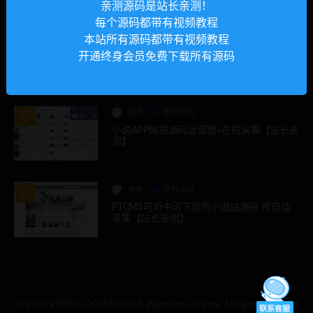
亲测源码是站长亲测！
每个源码都带有视频教程
辣条
软件源码
本站所有源码都带有视频教程
[5月20更新]百看书屋V2版本-小说APP网站
开通终身会员免费下载所有源码
源码运营版+在线采集+10完本小说数据库
【站长亲测】
辣条
软件源码
小说APP网站源码运营版+在线采集【站长亲
测】
辣条
其他源码
PTCMS可听书可下载的小说站源码 带自动
采集【站长亲测】
© 2018 RIPRO - QCYMW.CN & WordPress Theme. All rights reserved