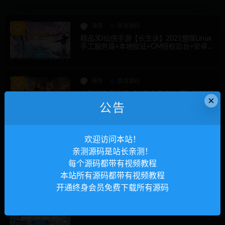
辣条
游戏源码
精品3D仙侠手游【长生诀】2021整理Linux
手工服务端+本地验证+GM授权后台+安卓苹
果双端【站长亲测】
辣条
游戏源码
白日门传奇手游【单职业霸者龙城】2021整
×
理Win服务端+洗练+注灵+淬炼+特装+坐骑
公告
+法宝+龙刃+传承+元神+GM后台【站长亲
测】
辣条
游戏源码
欢迎访问本站！
传奇手游【贪玩蓝月】2021整理Win一键即
亲测源码是站长亲测！
玩服务端+GM后台【站长亲测】
每个源码都带有视频教程
本站所有源码都带有视频教程
开通终身会员免费下载所有源码
辣条
游戏源码
回合卡牌手游【精灵宝可梦】10月整理Linu
x手工服务端+安卓苹果双端【站长亲测】