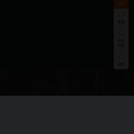
特惠
求！
切
记！
带
客服
上
资
源
更新
连
日历
接
与
问
题！
全屏
工
作
0
1000
时
间：
9:30-
新(个)
资源大小(GB)
21:3