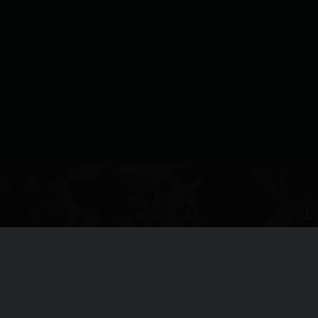
2177
1
本站运营(天)
用