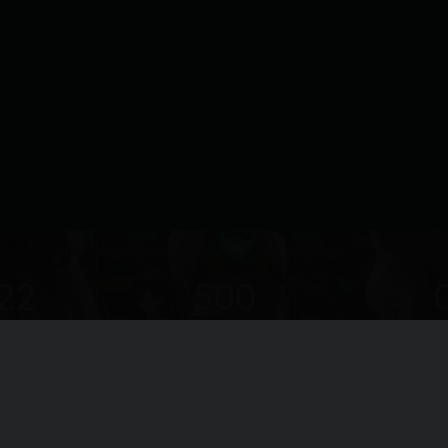
22
500
户总数
资源数(个)
近7天更
立即查看